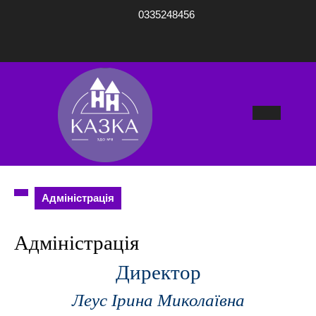
Перейти
0335248456
до
вмісту
Кноп
Відк
Адміністрація
Адміністрація
Директор
Леус
Ірина Миколаївна