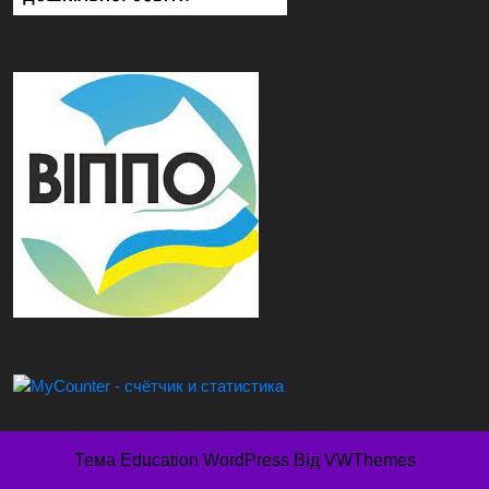
Тема Education WordPress
Від VWThemes
Прокрутка